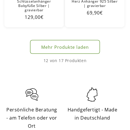
Schlüsselanhänger
Herz Anhänger 925 Silber
Babyfüße Silber |
| gravierbar
gravierbar
Normaler
69,90€
Normaler
129,00€
Preis
Preis
Mehr Produkte laden
12 von 17 Produkten
Persönliche Beratung
Handgefertigt - Made
- am Telefon oder vor
in Deutschland
Ort