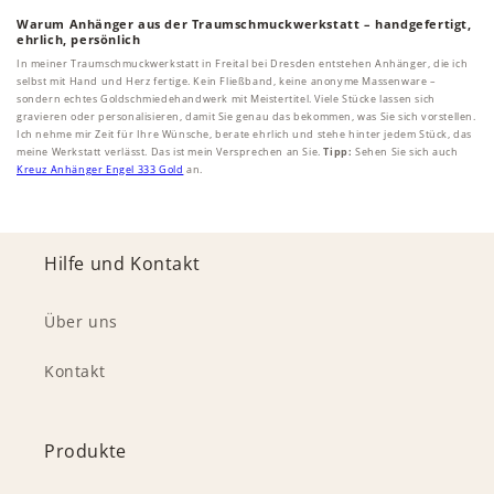
Warum Anhänger aus der Traumschmuckwerkstatt – handgefertigt,
ehrlich, persönlich
In meiner Traumschmuckwerkstatt in Freital bei Dresden entstehen Anhänger, die ich
selbst mit Hand und Herz fertige. Kein Fließband, keine anonyme Massenware –
sondern echtes Goldschmiedehandwerk mit Meistertitel. Viele Stücke lassen sich
gravieren oder personalisieren, damit Sie genau das bekommen, was Sie sich vorstellen.
Ich nehme mir Zeit für Ihre Wünsche, berate ehrlich und stehe hinter jedem Stück, das
meine Werkstatt verlässt. Das ist mein Versprechen an Sie.
Tipp:
Sehen Sie sich auch
Kreuz Anhänger Engel 333 Gold
an.
Hilfe und Kontakt
Über uns
Kontakt
Produkte