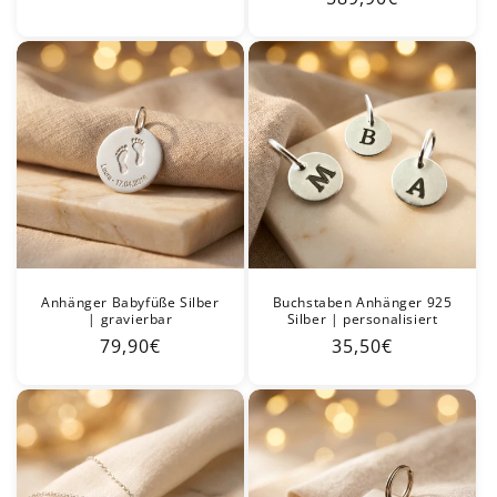
Preis
Anhänger Babyfüße Silber
Buchstaben Anhänger 925
| gravierbar
Silber | personalisiert
Normaler
79,90€
Normaler
35,50€
Preis
Preis