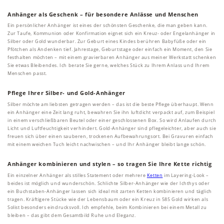
Anhänger als Geschenk – für besondere Anlässe und Menschen
Ein persönlicher Anhänger ist eines der schönsten Geschenke, die man geben kann.
Zur Taufe, Kommunion oder Konfirmation eignet sich ein Kreuz- oder Engelanhänger in
Silber oder Gold wunderbar. Zur Geburt eines Kindes berühren Babyfüße oder ein
Pfötchen als Andenken tief. Jahrestage, Geburtstage oder einfach ein Moment, den Sie
festhalten möchten – mit einem gravierbaren Anhänger aus meiner Werkstatt schenken
Sie etwas Bleibendes. Ich berate Sie gerne, welches Stück zu Ihrem Anlass und Ihrem
Menschen passt.
Pflege Ihrer Silber- und Gold-Anhänger
Silber möchte am liebsten getragen werden – das ist die beste Pflege überhaupt. Wenn
ein Anhänger eine Zeit lang ruht, bewahren Sie ihn luftdicht verpackt auf, zum Beispiel
in einem verschließbaren Beutel oder einer geschlossenen Box. So wird Anlaufen durch
Licht und Luftfeuchtigkeit verhindert. Gold-Anhänger sind pflegeleichter, aber auch sie
freuen sich über einen sauberen, trockenen Aufbewahrungsort. Bei Gravuren einfach
mit einem weichen Tuch leicht nachwischen – und Ihr Anhänger bleibt lange schön.
Anhänger kombinieren und stylen – so tragen Sie Ihre Kette richtig
Ein einzelner Anhänger als stilles Statement oder mehrere
Ketten
im Layering-Look –
beides ist möglich und wunderschön. Schlichte Silber-Anhänger wie der Ichthys oder
ein Buchstaben-Anhänger lassen sich ideal mit zarten Ketten kombinieren und täglich
tragen. Kräftigere Stücke wie der Lebensbaum oder ein Kreuz in 585 Gold wirken als
Solist besonders eindrucksvoll. Ich empfehle, beim Kombinieren bei einem Metall zu
bleiben – das gibt dem Gesamtbild Ruhe und Eleganz.