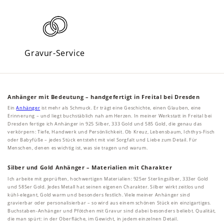
Gravur-Service
Anhänger mit Bedeutung – handgefertigt in Freital bei Dresden
Ein
Anhänger
ist mehr als Schmuck. Er trägt eine Geschichte, einen Glauben, eine
Erinnerung – und liegt buchstäblich nah am Herzen. In meiner Werkstatt in Freital bei
Dresden fertige ich Anhänger in 925 Silber, 333 Gold und 585 Gold, die genau das
verkörpern: Tiefe, Handwerk und Persönlichkeit. Ob Kreuz, Lebensbaum, Ichthys-Fisch
oder Babyfüße – jedes Stück entsteht mit viel Sorgfalt und Liebe zum Detail. Für
Menschen, denen es wichtig ist, was sie tragen und warum.
Silber und Gold Anhänger – Materialien mit Charakter
Ich arbeite mit geprüften, hochwertigen Materialien: 925er Sterlingsilber, 333er Gold
und 585er Gold. Jedes Metall hat seinen eigenen Charakter. Silber wirkt zeitlos und
kühl-elegant, Gold warm und besonders festlich. Viele meiner Anhänger sind
gravierbar oder personalisierbar – so wird aus einem schönen Stück ein einzigartiges.
Buchstaben-Anhänger und Pfötchen mit Gravur sind dabei besonders beliebt. Qualität,
die man spürt: in der Oberfläche, im Gewicht, in jedem einzelnen Detail.