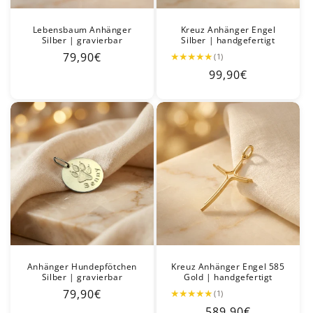
Lebensbaum Anhänger
Kreuz Anhänger Engel
Silber | gravierbar
Silber | handgefertigt
★
★
★
★
★
Normaler
79,90€
(1)
Preis
Normaler
99,90€
Preis
Anhänger Hundepfötchen
Kreuz Anhänger Engel 585
Silber | gravierbar
Gold | handgefertigt
★
★
★
★
★
Normaler
79,90€
(1)
Preis
Normaler
589,90€