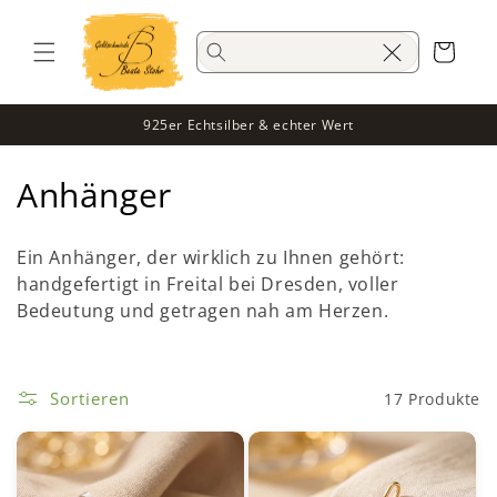
Direkt
zum
Inhalt
Warenkorb
925er Echtsilber & echter Wert
K
Anhänger
a
Ein Anhänger, der wirklich zu Ihnen gehört:
t
handgefertigt in Freital bei Dresden, voller
Bedeutung und getragen nah am Herzen.
e
g
o
Sortieren
17 Produkte
r
i