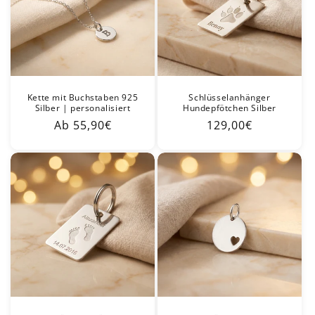
Kette mit Buchstaben 925
Schlüsselanhänger
Silber | personalisiert
Hundepfötchen Silber
Normaler
Ab 55,90€
Normaler
129,00€
Preis
Preis