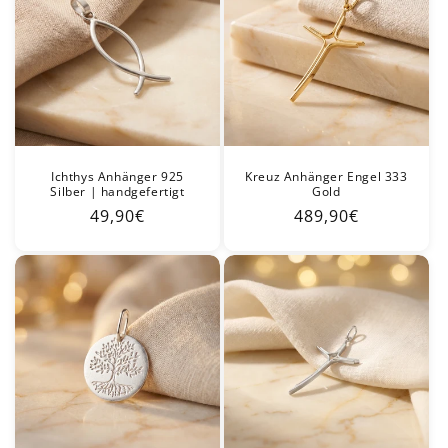
e
:
Ichthys Anhänger 925
Kreuz Anhänger Engel 333
Silber | handgefertigt
Gold
Normaler
49,90€
Normaler
489,90€
Preis
Preis